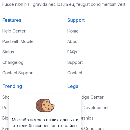
Fusce nibh nisl, gravida nec ipsum eu, feugiat condimentum velit.
Features
Support
Help Center
Home
Paid with Mobile
About
Status
FAQs
Changelog
Support
Contact Support
Contact
Trending
Legal
Shop
Knowledge Center
Portfolio
Custom Development
Blog
Sponsorships
Мы заботимся о ваших данных и
хотели бы использовать файлы
Events
Terms & Conditions